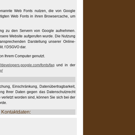
 genannte Web Fonts nutzen, die von Google
nötigten Web Fonts in ihren Browsercache, um
ng zu den Servern von Google aufnehmen.
unsere Website aufgerufen wurde. Die Nutzung
 ansprechenden Darstellung unserer Online-
lit. f DSGVO dar.
von Ihrem Computer genutzt.
://developers.google.com/fonts/faq
und in der
y/
schung, Einschränkung, Datenübertragbarkeit,
ung Ihrer Daten gegen das Datenschutzrecht
 verletzt worden sind, können Sie sich bei der
örde.
n Kontaktdaten: