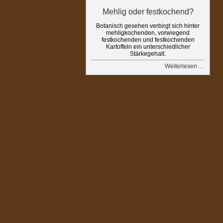
Mehlig oder festkochend?
Botanisch gesehen verbirgt sich hinter
mehligkochenden, vorwiegend
festkochenden und festkochenden
Kartoffeln ein unterschiedlicher
Stärkegehalt.
Weiterlesen …