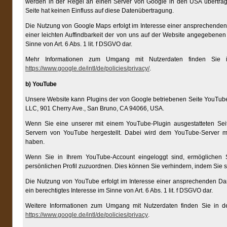
werden in der Regel an einen Server von Google in den USA übertrage
Seite hat keinen Einfluss auf diese Datenübertragung.
Die Nutzung von Google Maps erfolgt im Interesse einer ansprechenden
einer leichten Auffindbarkeit der von uns auf der Website angegebenen O
Sinne von Art. 6 Abs. 1 lit. f DSGVO dar.
Mehr Informationen zum Umgang mit Nutzerdaten finden Sie i
https://www.google.de/intl/de/policies/privacy/
.
b) YouTube
Unsere Website kann Plugins der von Google betriebenen Seite YouTube n
LLC, 901 Cherry Ave., San Bruno, CA 94066, USA.
Wenn Sie eine unserer mit einem YouTube-Plugin ausgestatteten Sei
Servern von YouTube hergestellt. Dabei wird dem YouTube-Server mit
haben.
Wenn Sie in Ihrem YouTube-Account eingeloggt sind, ermöglichen Si
persönlichen Profil zuzuordnen. Dies können Sie verhindern, indem Sie
Die Nutzung von YouTube erfolgt im Interesse einer ansprechenden Dars
ein berechtigtes Interesse im Sinne von Art. 6 Abs. 1 lit. f DSGVO dar.
Weitere Informationen zum Umgang mit Nutzerdaten finden Sie in d
https://www.google.de/intl/de/policies/privacy
.