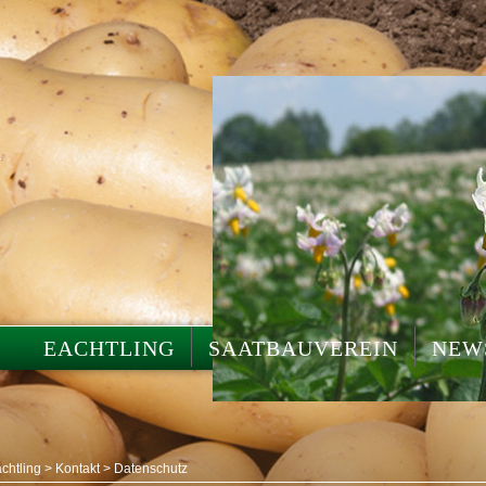
G
EACHTLING
SAATBAUVEREIN
NEW
chtling
>
Kontakt
>
Datenschutz