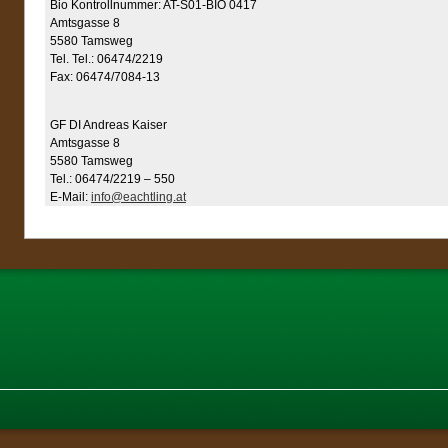
Bio Kontrollnummer: AT-S01-BIO 0417
Amtsgasse 8
5580 Tamsweg
Tel. Tel.: 06474/2219
Fax: 06474/7084-13
GF DI Andreas Kaiser
Amtsgasse 8
5580 Tamsweg
Tel.: 06474/2219 – 550
E-Mail:
info@eachtling.at