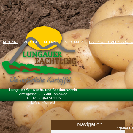
KONTAKT
ANREISE
SITEMAP
IMPRESSUM
DATENSCHUTZERKLÄRUN
Lungauer Saatzucht- und Saatbauverein
Amtsgasse 8 - 5580 Tamsweg
Tel.: +43 (0)6474 2219
E-Mail-Kontakt
Navigation
Lungauer Ea