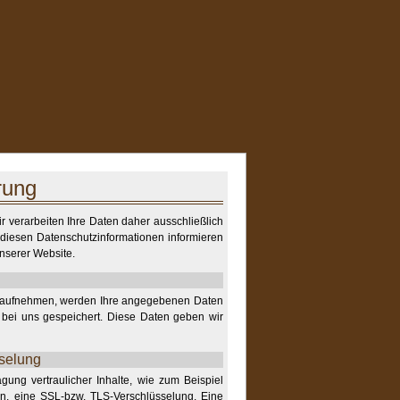
rung
r verarbeiten Ihre Daten daher ausschließlich
diesen Datenschutzinformationen informieren
unserer Website.
ns aufnehmen, werden Ihre angegebenen Daten
 bei uns gespeichert. Diese Daten geben wir
selung
ung vertraulicher Inhalte, wie zum Beispiel
en, eine SSL-bzw. TLS-Verschlüsselung. Eine