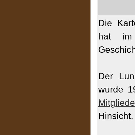
Die Kart
hat im
Geschicht
Der Lun
wurde 1
Mitgliede
Hinsicht.