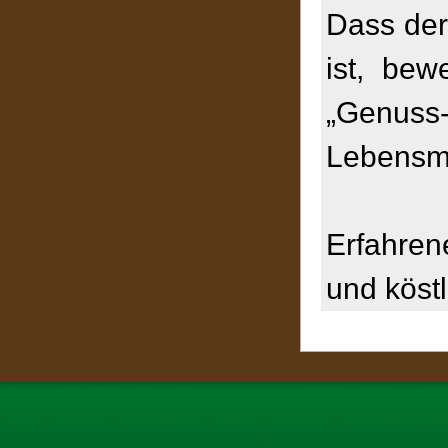
Dass der
ist, bew
„Genuss
Lebensmi
Erfahren
und köstl