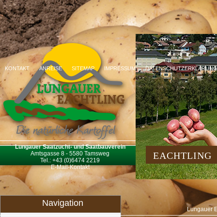
KONTAKT
ANREISE
SITEMAP
IMPRESSUM
DATENSCHUTZERKLÄRUN
Lungauer Saatzucht- und Saatbauverein
Amtsgasse 8 - 5580 Tamsweg
EACHTLING
Tel.: +43 (0)6474 2219
E-Mail-Kontakt
Navigation
Lungauer E